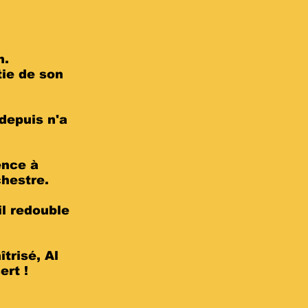
n.
tie de son
depuis n'a
ence à
chestre.
il redouble
.
trisé, Al
ert !