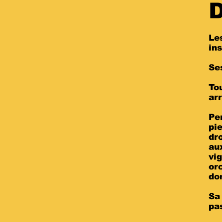
D
Le
in
Se
To
ar
Pe
pi
dr
au
vi
or
do
Sa
pa