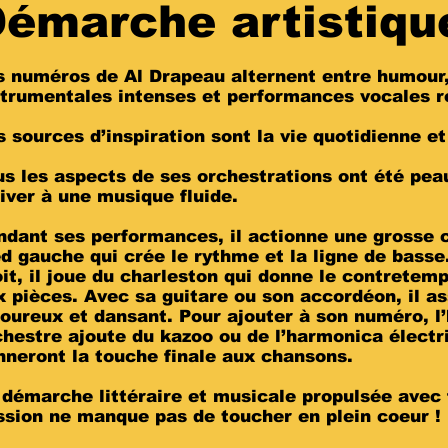
émarche artistiqu
s numéros de Al Drapeau alternent entre humour
strumentales intenses et performances vocales r
s sources d’inspiration sont la vie quotidienne 
us les aspects de ses orchestrations ont été pea
river à une musique fluide.
ndant ses performances, il actionne une grosse 
ed gauche qui crée le rythme et la ligne de basse
oit, il joue du charleston qui donne le contretem
x pièces. Avec sa guitare ou son accordéon, il as
goureux et dansant. Pour ajouter à son numéro, 
chestre ajoute du kazoo ou de l’harmonica électri
nneront la touche finale aux chansons.
 démarche littéraire et musicale propulsée avec
ssion ne manque pas de toucher en plein coeur !