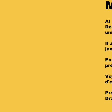
M
Al
Dè
un
Il
ja
En
pr
Vo
d'
Pr
Dr