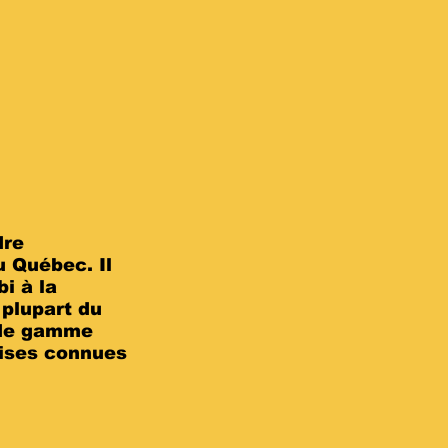
dre
u Québec. Il
bi à la
 plupart du
t de gamme
ises connues