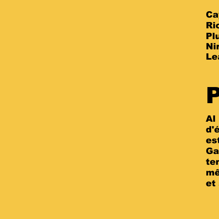
Ca
Ri
Pl
Ni
Le
P
Al
d'
es
Ga
te
mê
et