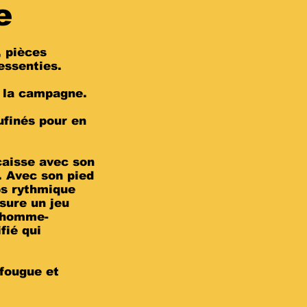
e
, pièces
essenties.
et la campagne.
ufinés pour en
caisse avec son
. Avec son pied
ps rythmique
sure un jeu
l’homme-
fié qui
 fougue et