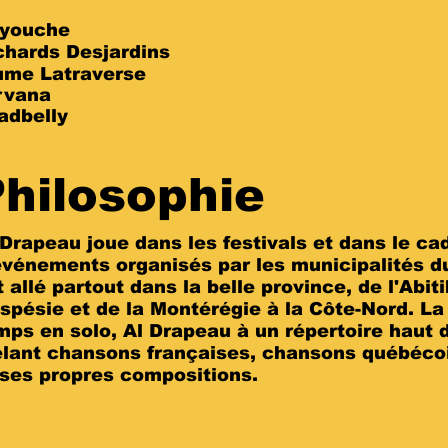
yo
uche
chards Desjardins
ume L
atraverse
rvana
adbelly
hilosophie
 Drapeau joue dans les festivals et dans le ca
événements organisés p
ar les municipalités d
t allé partout dans la belle province, de l'Abiti
spésie et de la Montérégie à la Côte-Nord. La
mps en solo, Al Drapeau à un répertoire hau
lant chansons françaises, chansons québéco
 ses propres compositio
ns.